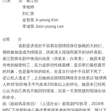
◎演 员 崔江熙
李相烨
刘仁英
金智英 Ji-yeong Kim
李濬荣 Joon-young Lee
◎简 介
该剧是讲述好不容易在国情院保住饭碗的大妈们，
偶然被抽选成为情报员，伪装潜入现场而展开的动作喜剧。
崔江熙将在剧中饰演白灿美（伪装名：白章美），她原本是
传奇的秘密特工，实力超群但性格最糟，是后辈们最想避开
的对象，也是最年轻的组长。在某次行动中不仅部下死了，
还让犯人逃走了，之后她就在国情院网络安全组里以“核弹两
人炸鸡”的ID每天平均发表250条以上的评论。她原本已经死
心认为自己再也不能回到现场，但某一天突然接到现场出动
的命令。
由《姐姐风采依旧》《上流社会》崔英勋PD执导，2016年
MBC下半期剧本公募优秀奖获奖者朴智河编剧执笔，预计下