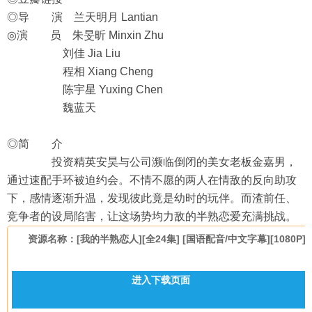
◎导 演 兰天明月 Lantian
◎演 员 朱旻昕 Minxin Zhu
刘佳 Jia Liu
程相 Xiang Cheng
陈宇星 Yuxing Chen
魏蓝天
◎简 介
投资精英安昊与公司濒临倒闭的美女老板金嘉男，
通过速配手环被迫约会。不情不愿的两人在情敌的反向助攻
下，感情逐渐升温，发现彼此竟是幼时的玩伴。而渣前任、
竞争者的设局陷害，让这场势均力敌的半熟恋爱充满挑战。
资源名称：[我的半熟恋人][全24集] [国语配音/中文字幕][1080P]
进入下载页面