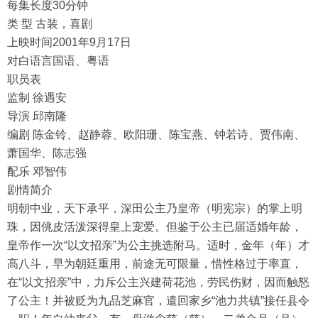
每集长度30分钟
类 型 古装，喜剧
上映时间2001年9月17日
对白语言国语、粤语
职员表
监制 徐遇安
导演 邱南隆
编剧 陈金铃、赵静蓉、欧阳珊、陈宝燕、钟若诗、贾伟南、
萧国华、陈志强
配乐 邓智伟
剧情简介
明朝中业，天下承平，深田公主乃皇帝（明宪宗）的掌上明
珠，因佻皮活泼深得皇上宠爱。但鉴于公主已届适婚年龄，
皇帝作一次“以文招亲”为公主挑选附马。适时，金年（年）才
高八斗，早为朝廷重用，前途无可限量，惜性格过于率直，
在“以文招亲”中，力斥公主兴建荷花池，劳民伤财，因而触怒
了公主！并被贬为九品芝麻官，遣回家乡“池力共镇”接任县令