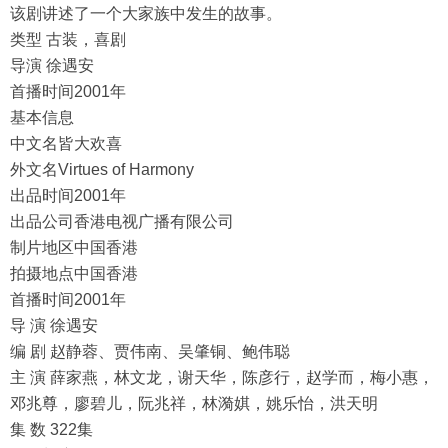
该剧讲述了一个大家族中发生的故事。
类型 古装，喜剧
导演 徐遇安
首播时间2001年
基本信息
中文名皆大欢喜
外文名Virtues of Harmony
出品时间2001年
出品公司香港电视广播有限公司
制片地区中国香港
拍摄地点中国香港
首播时间2001年
导 演 徐遇安
编 剧 赵静蓉、贾伟南、吴肇铜、鲍伟聪
主 演 薛家燕，林文龙，谢天华，陈彦行，赵学而，梅小惠，
邓兆尊，廖碧儿，阮兆祥，林漪娸，姚乐怡，洪天明
集 数 322集