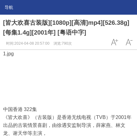
导航
[皆大欢喜古装版][1080p][高清]mp4][526.38g]
[每集1.4g][2001年] [粤语中字]
时间:2024-04-08 20:57:00
浏览:790次
1.jpg
中国香港 322集
《皆大欢喜》（古装版）是香港无线电视（TVB）于2001年
出品的古装情景喜剧，由徐遇安监制导演，薛家燕、林文
龙、谢天华等主演，