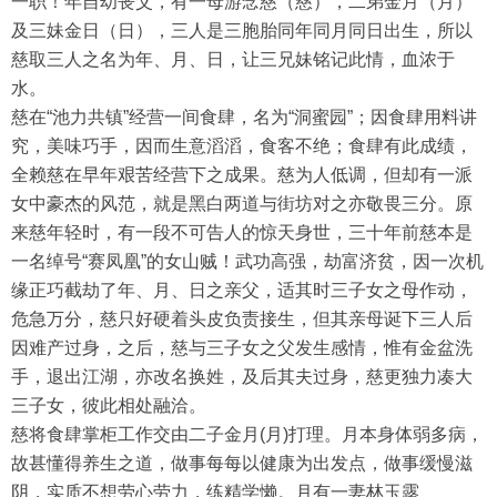
一职！年自幼丧父，有一母游念慈（慈），二弟金月（月）
及三妹金日（日），三人是三胞胎同年同月同日出生，所以
慈取三人之名为年、月、日，让三兄妹铭记此情，血浓于
水。
慈在“池力共镇”经营一间食肆，名为“洞蜜园”；因食肆用料讲
究，美味巧手，因而生意滔滔，食客不绝；食肆有此成绩，
全赖慈在早年艰苦经营下之成果。慈为人低调，但却有一派
女中豪杰的风范，就是黑白两道与街坊对之亦敬畏三分。原
来慈年轻时，有一段不可告人的惊天身世，三十年前慈本是
一名绰号“赛凤凰”的女山贼！武功高强，劫富济贫，因一次机
缘正巧截劫了年、月、日之亲父，适其时三子女之母作动，
危急万分，慈只好硬着头皮负责接生，但其亲母诞下三人后
因难产过身，之后，慈与三子女之父发生感情，惟有金盆洗
手，退出江湖，亦改名换姓，及后其夫过身，慈更独力凑大
三子女，彼此相处融洽。
慈将食肆掌柜工作交由二子金月(月)打理。月本身体弱多病，
故甚懂得养生之道，做事每每以健康为出发点，做事缓慢滋
阴，实质不想劳心劳力，练精学懒。月有一妻林玉露