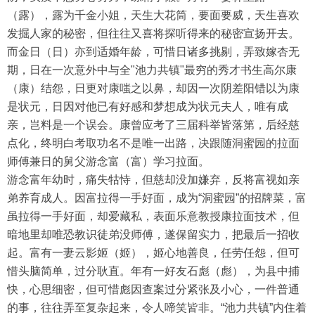
（露），露为千金小姐，天生大花筒，要面要威，天生喜欢
发掘人家的秘密，但往往又喜将探听得来的秘密宣扬开去。
而金日（日）亦到适婚年龄，可惜日诸多挑剔，弄致嫁杏无
期，日在一次意外中与全"池力共镇"最穷的秀才书生高尔康
（康）结怨，日更对康嗤之以鼻，却因一次阴差阳错以为康
是状元，日因对他已有好感和梦想成为状元夫人，唯有成
亲，岂料是一个误会。康曾应考了三届科举皆落第，后经慈
点化，终明白考取功名不是唯一出路，决跟随洞蜜园的拉面
师傅兼日的舅父游念富（富）学习拉面。
游念富年幼时，痛失牯恃，但慈却没加嫌弃，反将富视如亲
弟养育成人。因富拉得一手好面，成为“洞蜜园”的招牌菜，富
虽拉得一手好面，却爱藏私，表面乐意教授康拉面技术，但
暗地里却唯恐教识徒弟没师傅，遂保留实力，把最后一招收
起。富有一妻云影姬（姬），姬心地善良，任劳任怨，但可
惜头脑简单，过分耿直。年有一好友石彪（彪），为县中捕
快，心思细密，但可惜彪因查案过分紧张及小心，一件普通
的事，往往弄至复杂起来，令人啼笑皆非。“池力共镇”内住着