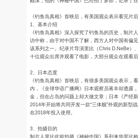
颇深，他的《神秘中国》已经拍了多部，记录了
《钓鱼岛真相》首映后，有美国观众表示看完片
1、基本介绍
《钓鱼岛真相》深入探究了钓鱼岛的历史，制片人
访中称，由于对中国不了解，西方人对中国有偏
该系列之一。纪录片导演里比（Chris D.Ne
十位观众出席并观看了电影，大部分观众在观看
2、日本态度
《钓鱼岛真相》首映后，有很多美国观众表示，
内，《全球华语广播网》日本观察员蒋丰却透露，
金，但在占岛的问题上却大做文章；日本《产经新
2014年开始将共同开发一款“三体舰”外观的新
在2018年投入使用。
3、拍摄目的
制片人里比此前拍摄《神秘中国》系列来华里比称