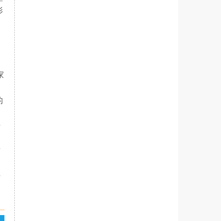
影
家
的
中
费
可
了
时