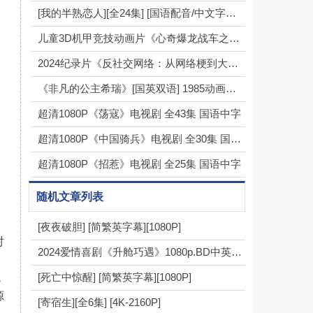
[我的半熟恋人][全24集] [国语配音/中文字幕][1080P]
儿童3D机甲竞技动画片《心奇爆龙战车之驯龙斗士》全26集下载 mp4高清720p
2024纪录片《反社交网络：从网络梗到大灾祸》1080p.BD中英双字
《非凡的公主希瑞》[国英双语] 1985动画（全92集）
超清1080P《荡寇》电视剧 全43集 国语中字
超清1080P《中国骑兵》电视剧 全30集 国语中字
超清1080P《招惹》电视剧 全25集 国语中字
随机文章列表
[夜夜破胆] [简繁英字幕][1080P]
对
2024爱情喜剧《升舱巧遇》1080p.BD中英双字
，
[死亡中惊醒] [简繁英字幕][1080P]
就
源
[寄宿生][全6集] [4K-2160P]