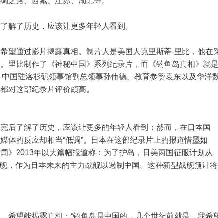
丝绸之路、西藏、江苏、湖北等。
后了解了历史，应该让更多年轻人看到。
希望通过影片揭露真相。制片人是美国人克里斯蒂-里比，他在
见。里比制作了《神秘中国》系列纪录片，而《钓鱼岛真相》就
Be）、中国驻洛杉矶领事馆副总领事孙伟德、教育参赞袁东以及华洋
后都对这部纪录片评价颇高。
看完后了解了历史，应该让更多的年轻人看到；然而，在日本国
媒体的反应却相当“低调”。日本在这部纪录片上的报道惜墨如
闻》2013年以大篇幅报道称：为了护岛，日美两国征服计划从
型战舰，作为日本未来的主力战舰以遏制中国。这种新型战舰预计将
，希望能揭露真相：“钓鱼岛是中国的，几个世纪前就是。我希