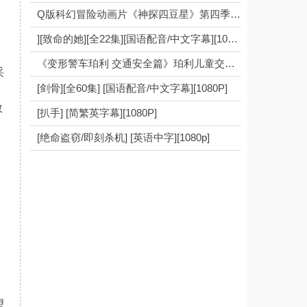
Q版科幻冒险动画片《神探四豆星》第四季全52集480p下载 mp4国语中字
][致命的她][全22集][国语配音/中文字幕][1080P]
《变形警车珀利 交通安全篇》珀利儿童交通安全教育片 中英文版全52集
采
[剑骨][全60集] [国语配音/中文字幕][1080P]
是
数
[扒手] [简繁英字幕][1080P]
[绝命盗窃/即刻杀机] [英语中字][1080p]
望