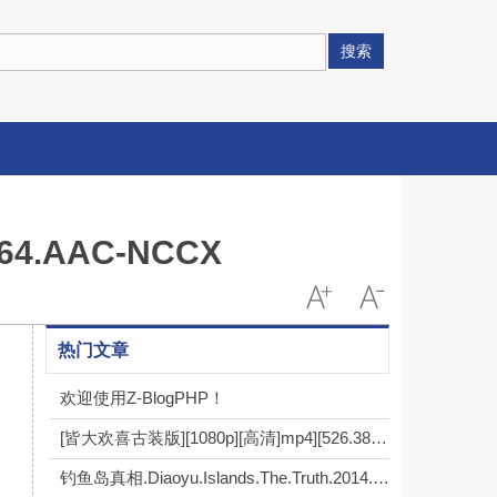
搜索
264.AAC-NCCX
热门文章
欢迎使用Z-BlogPHP！
[皆大欢喜古装版][1080p][高清]mp4][526.38g][每集1.4g][2001年] [粤语中字]
钓鱼岛真相.Diaoyu.Islands.The.Truth.2014.HDTV.720P.X264.AAC-NCCX