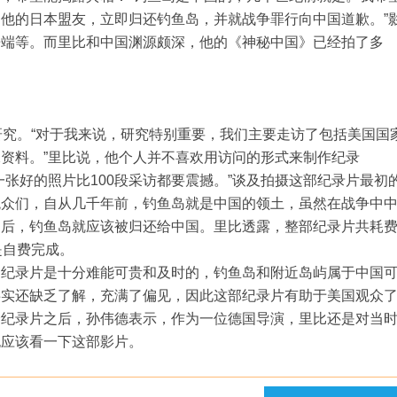
他的日本盟友，立即归还钓鱼岛，并就战争罪行向中国道歉。”
争端等。而里比和中国渊源颇深，他的《神秘中国》已经拍了多
研究。“对于我来说，研究特别重要，我们主要走访了包括美国国
资料。”里比说，他个人并不喜欢用访问的形式来制作纪录
张好的照片比100段采访都要震撼。”谈及拍摄这部纪录片最初
观众们，自从几千年前，钓鱼岛就是中国的领土，虽然在战争中
之后，钓鱼岛就应该被归还给中国。里比透露，整部纪录片共耗
是自费完成。
的纪录片是十分难能可贵和及时的，钓鱼岛和附近岛屿属于中国
事实还缺乏了解，充满了偏见，因此这部纪录片有助于美国观众
全纪录片之后，孙伟德表示，作为一位德国导演，里比还是对当
也应该看一下这部影片。