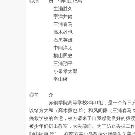
◎演 员 仲间由纪惠
生濑胜久
宇津井健
三浦春马
高木雄也
石黑英雄
中间淳太
桐山照史
三浦翔平
小泉孝太郎
平山绫
◎简 介
赤铜学院高等学校3年D组，是一个终日充斥
以绪方大和（高木熊也 饰）和风间廉（三浦春马
挽救学校的命运，校方请来了自我感觉良好的猿渡
被少年们扔出教室，大丢颜面。为了防止丢掉工
间由纪惠 饰）。在南方某小岛教授外籍学生久美