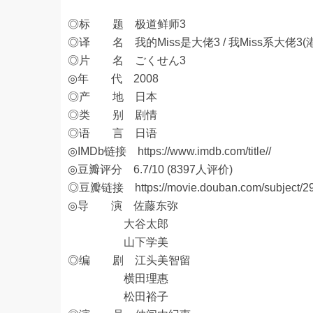
◎标 题 极道鲜师3
◎译 名 我的Miss是大佬3 / 我Miss系大佬3(港
◎片 名 ごくせん3
◎年 代 2008
◎产 地 日本
◎类 别 剧情
◎语 言 日语
◎IMDb链接
https://www.imdb.com/title//
◎豆瓣评分 6.7/10 (8397人评价)
◎豆瓣链接
https://movie.douban.com/subject/2
◎导 演 佐藤东弥
大谷太郎
山下学美
◎编 剧 江头美智留
横田理惠
松田裕子