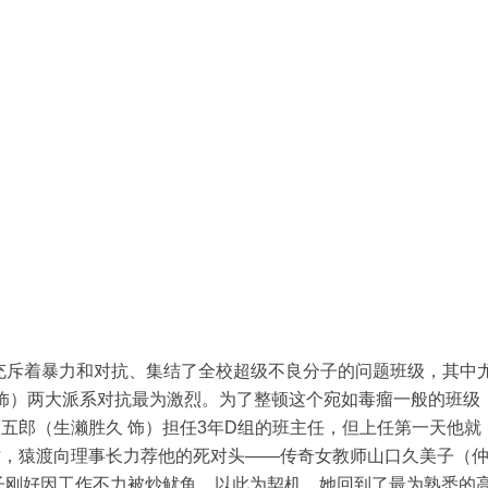
着暴力和对抗、集结了全校超级不良分子的问题班级，其中
 饰）两大派系对抗最为激烈。为了整顿这个宛如毒瘤一般的班级
五郎（生濑胜久 饰）担任3年D组的班主任，但上任第一天他就
作，猿渡向理事长力荐他的死对头——传奇女教师山口久美子（
子刚好因工作不力被炒鱿鱼，以此为契机，她回到了最为熟悉的