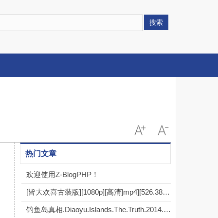
搜索
热门文章
欢迎使用Z-BlogPHP！
[皆大欢喜古装版][1080p][高清]mp4][526.38g][每集1.4g][2001年] [粤语中字]
钓鱼岛真相.Diaoyu.Islands.The.Truth.2014.HDTV.720P.X264.AAC-NCCX