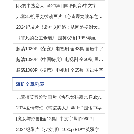
[我的半熟恋人][全24集] [国语配音/中文字幕][1080P]
儿童3D机甲竞技动画片《心奇爆龙战车之驯龙斗士》全26集下载 mp4高清720p
2024纪录片《反社交网络：从网络梗到大灾祸》1080p.BD中英双字
《非凡的公主希瑞》[国英双语] 1985动画（全92集）
超清1080P《荡寇》电视剧 全43集 国语中字
超清1080P《中国骑兵》电视剧 全30集 国语中字
超清1080P《招惹》电视剧 全25集 国语中字
随机文章列表
儿童搞笑冒险动画片《快乐女孩露比 Ruby Gloom》国语全40集1080p超清 mp4
2024爱情奇幻《蛇皮美人》4K.HD国语中字
[魔女与野兽][全12集] [中文字幕][1080P]
2024纪录片《少女邦》1080p.BD中英双字