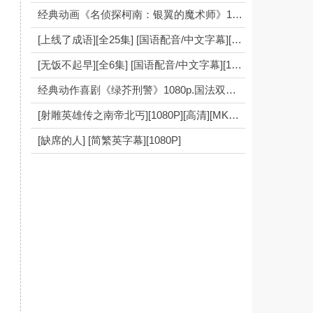
经典动画《名侦探柯南：银翼的魔术师》1080p.国日双语.BD中字
[上线了成语][全25集] [国语配音/中文字幕][4K-2160P]
[无饭不起早][全6集] [国语配音/中文字幕][1080P]
经典动作喜剧《绿芥刑警》1080p.国法双语.BD中字
[射雕英雄传之南帝北丐][1080P][高清][MKV][41.58G][每集约2G][20集全][1992年][GOTV] [国粤双语][默认国语]
[缺席的人] [简繁英字幕][1080P]