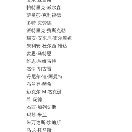
帕特里克·威尔森
萨曼莎·克利福德
多特·克劳德
派特里克·费斯克勒
瑞安·安东尼·霍尔库姆
朱利安·杜尔西·维达
麦思·马特恩
维恩·埃维雷特
杰伊·胡古雷
丹尼尔·迪·阿曼特
布兰登·赫希
迈克尔·M·杰克逊
希·庞德
杰西·加列戈斯
玛莎·米兰
朱万达斯·坎迪斯
马龙·托马斯