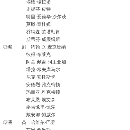
瑞德·穆拉诺
史提芬·皮特
特里·爱德华·沙尔茨
莫滕·泰杜姆
乔纳森·范塔勒肯
斯蒂芬·威廉姆斯
◎编 剧 约翰·D. 麦克唐纳
彼得·布莱克
阿兰·佩吉·阿里亚加
塔拉·希夫库马尔
尼克·安托斯卡
安德烈·雅克梅顿
玛丽亚·雅克梅顿
布莱恩·埃文森
格雷戈里·戈茨
戴安娜·鲍威尔
◎演 员 哈维尔·巴登
艾米·亚当斯