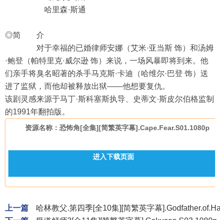
哈里森·斯通
◎简 介
对于幸福的已婚律师安娜（艾米·亚当斯 饰）和汤姆
·鲍登（帕特里克·威尔逊 饰）来说，一场风暴即将到来。他
们亲手将臭名昭著的杀手马克斯·卡迪（哈维尔·巴登 饰）送
进了监狱，而他却被释放出狱——他想要复仇。
该剧灵感来源于马丁·斯科塞斯执导、史蒂文·斯皮尔伯格监制
的1991年翻拍版。
资源名称：恐怖角[全集][简繁英字幕].Cape.Fear.S01.1080p
进入下载页面
上一篇
哈林教父.第四季[全10集][简繁英字幕].Godfather.of.Harl