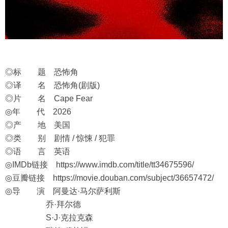
◎标 题 恐怖角
◎译 名 恐怖角(剧版)
◎片 名 Cape Fear
◎年 代 2026
◎产 地 美国
◎类 别 剧情 / 惊悚 / 犯罪
◎语 言 英语
◎IMDb链接
https://www.imdb.com/title/tt34675596/
◎豆瓣链接
https://movie.douban.com/subject/36657472/
◎导 演 阿曼达·马尔萨利斯
乔·拜尔德
S·J·克拉克森