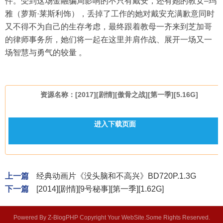
件。受到这场金融骗局影响的不只有戴安，还有她的教女–玛
雅（萝斯·莱斯利饰），丢掉了工作的她对戴安充满歉意同时
又不得不为自己的生存考虑，最终跟着教母一齐来到芝加哥
的律师事务所，她们将一起在这里并肩作战、展开一场又一
场智慧与勇气的较量 。
资源名称：[2017][剧情][傲骨之战][第一季][5.16G]
进入下载页面
上一篇
经典动画片《没头脑和不高兴》BD720P.1.3G
下一篇
[2014][剧情][9号秘事][第一季][1.62G]
Powered By Z-BlogPHP Copyright Your WebSite.Some Rights Reserved.