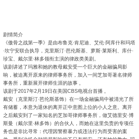
剧情简介
《傲骨之战第一季》是由布鲁克·肯尼迪、艾伦·阿库什和玛塔
·坎宁安联合执导，克里斯汀·芭伦斯基、萝斯·莱斯利、库什·
珍宝、戴尔里·林多领衔主演的律政类美剧。
该剧讲述了玛雅和她的教母戴安受一个巨大的金融骗局影
响，被迫离开原来的律师事务所，加入一间芝加哥著名律师
事务所，重新展开律师生涯的故事 。
该剧于2017年2月19日在美国CBS电视台首播 。
戴安（克里斯汀·芭伦斯基饰）在一场金融骗局中被清光了所
有储蓄，本意为退休的离开正中意图上位的小人之意。离开
之后戴安到了一家知名的芝加哥律师事务所，做艾德里安·博
斯曼（戴尔里·林多饰）的合伙人，而她在这里负责的专项任
务也是非比寻常：代理因警察暴力或违法行为而受害的案