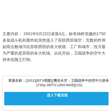
主要内容： 1941年6月22日凌晨4点，标有纳粹党徽的1750
多架战斗机和轰炸机突然侵入了苏联西部领空，无数的炸弹
如雨点般倾泻在苏联西部的各大铁路、工厂和城市，毁灭最
为严重的是苏联的各大机场。从此开始，卫国战争的空中大
拼杀也随之打响。
资源名称：[2012][BTV档案][鹰击长空：卫国战争中的空中大拼杀]
[720p.HDTV.x264-NGB][1G]
进入下载页面