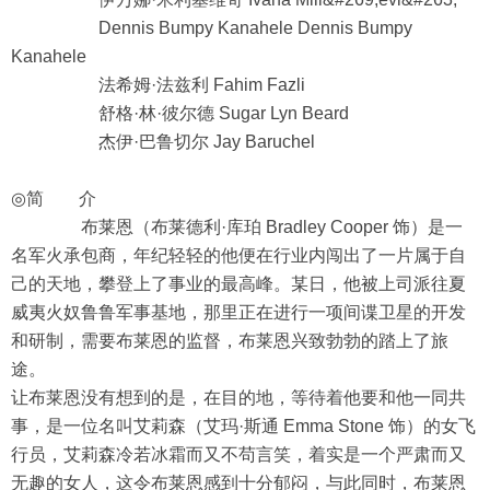
Dennis Bumpy Kanahele Dennis Bumpy
Kanahele
法希姆·法兹利 Fahim Fazli
舒格·林·彼尔德 Sugar Lyn Beard
杰伊·巴鲁切尔 Jay Baruchel
◎简 介
布莱恩（布莱德利·库珀 Bradley Cooper 饰）是一
名军火承包商，年纪轻轻的他便在行业内闯出了一片属于自
己的天地，攀登上了事业的最高峰。某日，他被上司派往夏
威夷火奴鲁鲁军事基地，那里正在进行一项间谍卫星的开发
和研制，需要布莱恩的监督，布莱恩兴致勃勃的踏上了旅
途。
让布莱恩没有想到的是，在目的地，等待着他要和他一同共
事，是一位名叫艾莉森（艾玛·斯通 Emma Stone 饰）的女飞
行员，艾莉森冷若冰霜而又不苟言笑，着实是一个严肃而又
无趣的女人，这令布莱恩感到十分郁闷，与此同时，布莱恩