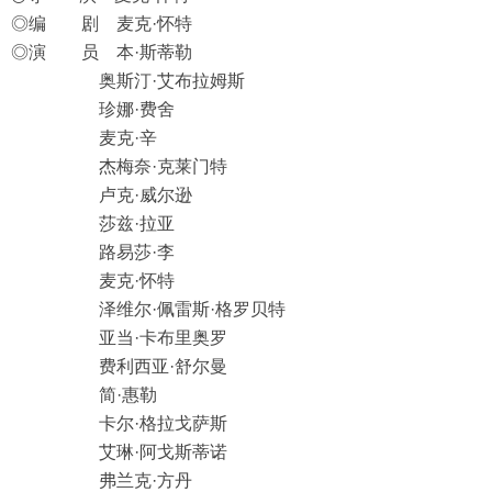
◎编 剧 麦克·怀特
◎演 员 本·斯蒂勒
奥斯汀·艾布拉姆斯
珍娜·费舍
麦克·辛
杰梅奈·克莱门特
卢克·威尔逊
莎兹·拉亚
路易莎·李
麦克·怀特
泽维尔·佩雷斯·格罗贝特
亚当·卡布里奥罗
费利西亚·舒尔曼
简·惠勒
卡尔·格拉戈萨斯
艾琳·阿戈斯蒂诺
弗兰克·方丹