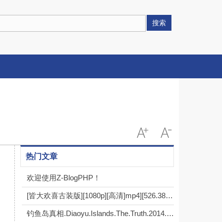
搜索
热门文章
欢迎使用Z-BlogPHP！
[皆大欢喜古装版][1080p][高清]mp4][526.38g][每集1.4g][2001年] [粤语中字]
钓鱼岛真相.Diaoyu.Islands.The.Truth.2014.HDTV.720P.X264.AAC-NCCX