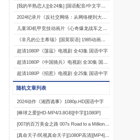
[我的半熟恋人][全24集] [国语配音/中文字幕][1080P]
2024纪录片《反社交网络：从网络梗到大灾祸》1080p.BD中英双字
儿童3D机甲竞技动画片《心奇爆龙战车之驯龙斗士》全26集下载 mp4高清720p
《非凡的公主希瑞》[国英双语] 1985动画（全92集）
超清1080P《荡寇》电视剧 全43集 国语中字
超清1080P《中国骑兵》电视剧 全30集 国语中字
超清1080P《招惹》电视剧 全25集 国语中字
随机文章列表
2024动作《湘西诡事》1080p.HD国语中字
[棒球之爱][HD-MP4/3.8GB][中字][1080P]
[007的百万美金之路 007s Road to a Million 第一季][全08集][英语中字]
[真命天子/民视真命天子][1080P高清][MP4][105.9G][每集约330M-480M][249集][百度网盘下载][王耿豪/李罗/陈怡真][1998年][闽南语中字幕]4k|1080p高清