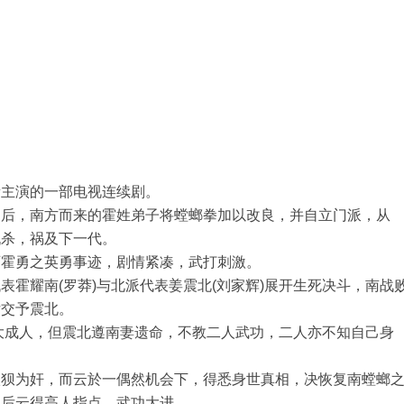
衡主演的一部电视连续剧。
之后，南方而来的霍姓弟子将螳螂拳加以改良，并自立门派，从
仇杀，祸及下一代。
师霍勇之英勇事迹，剧情紧凑，武打刺激。
霍耀南(罗莽)与北派代表姜震北(刘家辉)展开生死决斗，南战
女交予震北。
长大成人，但震北遵南妻遗命，不教二人武功，二人亦不知自己身
狼狈为奸，而云於一偶然机会下，得悉身世真相，决恢复南螳螂
。后云得高人指点，武功大进。