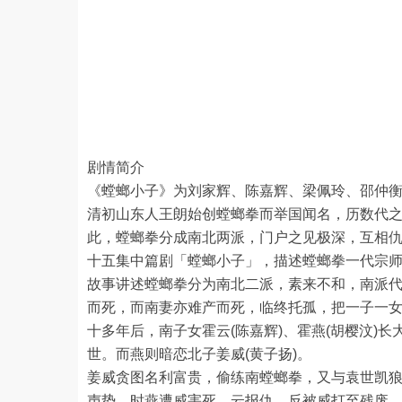
剧情简介
《螳螂小子》为刘家辉、陈嘉辉、梁佩玲、邵仲
清初山东人王朗始创螳螂拳而举国闻名，历数代
此，螳螂拳分成南北两派，门户之见极深，互相
十五集中篇剧「螳螂小子」，描述螳螂拳一代宗
故事讲述螳螂拳分为南北二派，素来不和，南派代表
而死，而南妻亦难产而死，临终托孤，把一子一
十多年后，南子女霍云(陈嘉辉)、霍燕(胡樱汶)
世。而燕则暗恋北子姜威(黄子扬)。
姜威贪图名利富贵，偷练南螳螂拳，又与袁世凯
声势，时燕遭威害死，云报仇，反被威打至残废