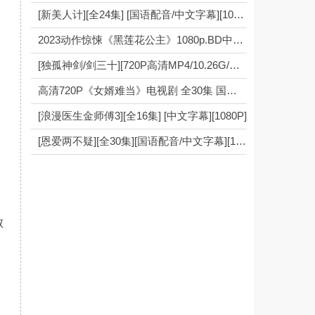
[新美人计][全24集] [国语配音/中文字幕][1080P]
2023动作惊悚《黑莲花公主》1080p.BD中英双字
[独孤神剑/剑三十][720P高清MP4/10.26G/每集1G左右][10集全][无水印][百度 网盘下载][潘志文/潘志文/严秋华][1991年][国语][外挂字幕]4k|1080p高清
高清720P《女婿难当》电视剧 全30集 国语中字4k|1080p高清
[浪漫医生金师傅3][全16集] [中文字幕][1080P]
[恩爱两不疑][全30集][国语配音/中文字幕][1080P]
败
之