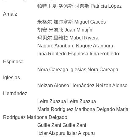
帕特里夏·洛佩斯·阿奈斯 Patricia López
Arnaiz
米格尔·加尔塞斯 Miguel Garcés
胡安·米努欣 Juan Minujín
玛贝尔·里维拉 Mabel Rivera
Nagore Aranburu Nagore Aranburu
Irina Robledo Espinosa Irina Robledo
Espinosa
Nora Careaga Iglesias Nora Careaga
Iglesias
Neizan Alonso Hernández Neizan Alonso
Hernández
Leire Zuazua Leire Zuazua
María Rodríguez Maribona Delgado María
Rodríguez Maribona Delgado
Guille Zani Guille Zani
Itziar Aizpuru Itziar Aizpuru