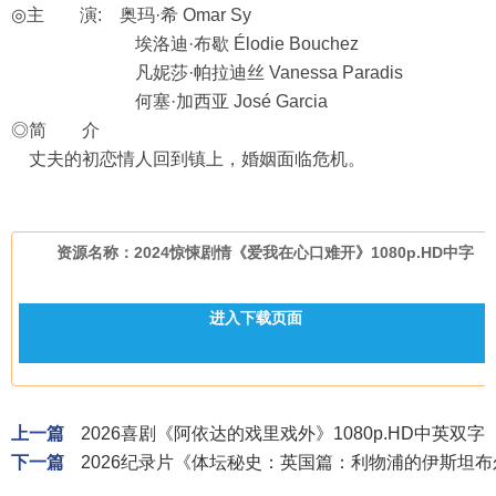
◎主 演: 奥玛·希 Omar Sy
埃洛迪·布歇 Élodie Bouchez
凡妮莎·帕拉迪丝 Vanessa Paradis
何塞·加西亚 José Garcia
◎简 介
丈夫的初恋情人回到镇上，婚姻面临危机。
资源名称：2024惊悚剧情《爱我在心口难开》1080p.HD中字
进入下载页面
上一篇
2026喜剧《阿依达的戏里戏外》1080p.HD中英双字
下一篇
2026纪录片《体坛秘史：英国篇：利物浦的伊斯坦布尔