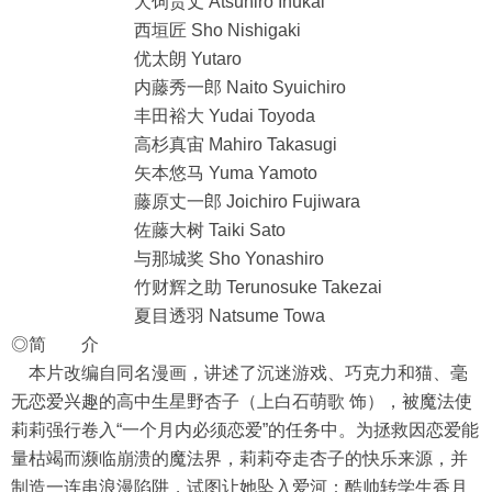
犬饲贵丈 Atsuhiro Inukai
西垣匠 Sho Nishigaki
优太朗 Yutaro
内藤秀一郎 Naito Syuichiro
丰田裕大 Yudai Toyoda
高杉真宙 Mahiro Takasugi
矢本悠马 Yuma Yamoto
藤原丈一郎 Joichiro Fujiwara
佐藤大树 Taiki Sato
与那城奖 Sho Yonashiro
竹财辉之助 Terunosuke Takezai
夏目透羽 Natsume Towa
◎简 介
本片改编自同名漫画，讲述了沉迷游戏、巧克力和猫、毫
无恋爱兴趣的高中生星野杏子（上白石萌歌 饰），被魔法使
莉莉强行卷入“一个月内必须恋爱”的任务中。为拯救因恋爱能
量枯竭而濒临崩溃的魔法界，莉莉夺走杏子的快乐来源，并
制造一连串浪漫陷阱，试图让她坠入爱河：酷帅转学生香月