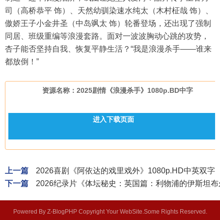
司（高桥恭平 饰）、天然幼驯染速水纯太（木村柾哉 饰）、
傲娇王子小金井圣（中岛飒太 饰）轮番登场，还出现了强制
同居、班级重编等浪漫套路。面对一波波胸动心跳的攻势，
杏子能否坚持自我、恢复平静生活？“我是浪漫杀手——谁来
都放倒！”
资源名称：2025剧情《浪漫杀手》1080p.BD中字
进入下载页面
上一篇
2026喜剧《阿依达的戏里戏外》1080p.HD中英双字
下一篇
2026纪录片《体坛秘史：英国篇：利物浦的伊斯坦布尔
Powered By Z-BlogPHP Copyright Your WebSite.Some Rights Reserved.