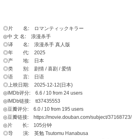
◎片 名: ロマンティックキラー
◎中 文 名: 浪漫杀手
◎译 名: 浪漫杀手 真人版
◎年 代: 2025
◎产 地: 日本
◎类 别: 剧情 / 喜剧 / 爱情
◎语 言: 日语
◎上映日期: 2025-12-12(日本)
◎IMDb评分: 6.6 / 10 from 24 users
◎IMDb链接: tt37435553
◎豆瓣评分: 6.0 / 10 from 195 users
◎豆瓣链接:
https://movie.douban.com/subject/37168723/
◎片 长: 105分钟
◎导 演: 英勉 Tsutomu Hanabusa