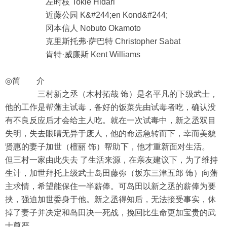
左时枝 Tokie Hidari
近藤公园 K&#244;en Kond&#244;
冈本信人 Nobuto Okamoto
克里斯托弗·萨巴特 Christopher Sabat
肯特·威廉斯 Kent Williams
◎简 介
三村新之丞（木村拓哉 饰）是名平凡的下级武士，
他的工作是帮藩主试毒，备好的饭菜先由试毒者吃，确认没
有不良反应后才会给主人吃。就在一次试毒中，新之丞双目
失明，失去眼睛无异于废人，他的命运急转而下，幸而美貌
贤惠的妻子加世（檀丽 饰）帮助下，他才重新面对生活。
但三村一家由此失去 了生活来源，在亲友建议下，为了维持
生计，加世拜托上级武士岛田藤弥（坂东三津五郎 饰）向藩
主求情，希望能保住一半薪俸。可岛田以新之丞的薪俸为要
挟，强迫加世委身于他。新之丞得知后，无法接受事实，休
掉了妻子并决定和岛田决一死战，挽回比生命更加宝贵的武
士尊严。