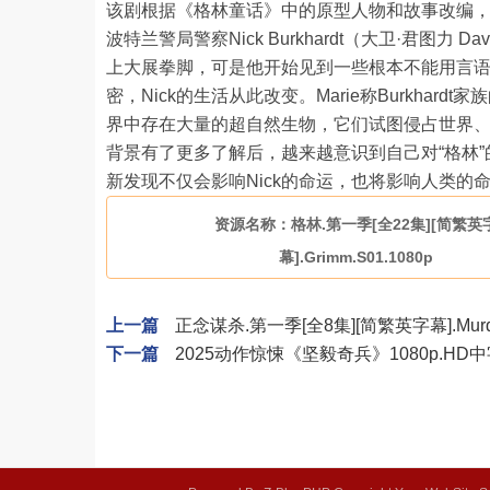
该剧根据《格林童话》中的原型人物和故事改编
波特兰警局警察Nick Burkhardt（大卫·君图力 
上大展拳脚，可是他开始见到一些根本不能用言语来解
密，Nick的生活从此改变。Marie称Burkha
界中存在大量的超自然生物，它们试图侵占世界、毁
背景有了更多了解后，越来越意识到自己对“格林
新发现不仅会影响Nick的命运，也将影响人类的命运..
资源名称：格林.第一季[全22集][简繁英
幕].Grimm.S01.1080p
上一篇
正念谋杀.第一季[全8集][简繁英字幕].Murder.M
下一篇
2025动作惊悚《坚毅奇兵》1080p.HD