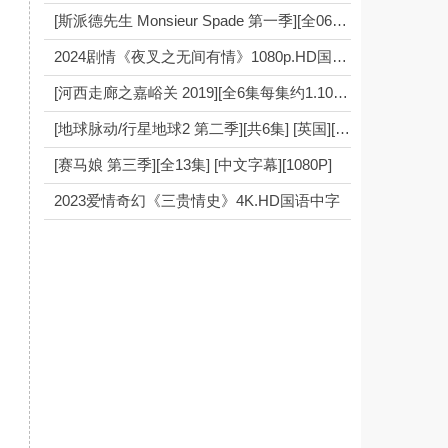
[斯派德先生 Monsieur Spade 第一季][全06集][英语中字]
2024剧情《夜叉之无间有情》1080p.HD国语中字
[河西走廊之嘉峪关 2019][全6集每集约1.10GB][国语][高清][1080P]
[地球脉动/行星地球2 第二季][共6集] [英国][2016][MKV/每集约12.12G][中英双语/中英字幕][4K]
[赛马娘 第三季][全13集] [中文字幕][1080P]
2023爱情奇幻《三贵情史》4K.HD国语中字