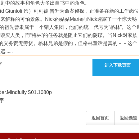
，剧中的故事和角色大多出自书中的角色。
David Giuntoli 饰）刚刚被 晋升为命案侦探，正准备在新的工作岗位
释的可怕景象。Nick的姑姑Marie向Nick透露了一个惊天秘
rdt家族的祖先曾隶属于一个猎人集团，他们的统一代号为“格林”。这个
灭人类，而“格林”的任务就是阻止它们的阴谋。当Nick对家族
”的义务责无旁贷。格林兄弟是假的，但格林童话是真的－－这个
....
字
进入下载页面
indfully.S01.1080p
中字
返回首页
返回频道