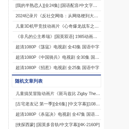
[我的半熟恋人][全24集] [国语配音/中文字幕][1080P]
2024纪录片《反社交网络：从网络梗到大灾祸》1080p.BD中英双字
儿童3D机甲竞技动画片《心奇爆龙战车之驯龙斗士》全26集下载 mp4高清720p
《非凡的公主希瑞》[国英双语] 1985动画（全92集）
超清1080P《荡寇》电视剧 全43集 国语中字
超清1080P《中国骑兵》电视剧 全30集 国语中字
超清1080P《招惹》电视剧 全25集 国语中字
随机文章列表
儿童搞笑冒险动画片《斑马兹比 Zigby The Zebra》中文版全52集下载 720p
[古宅老友记 第一季][全6集] [中文字幕][1080P]
超清1080P《杀寇决》电视剧 全47集 国语中字
[侠探西蒙] [国英多音轨/中文字幕][4K-2160P]