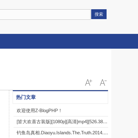
搜索
热门文章
欢迎使用Z-BlogPHP！
[皆大欢喜古装版][1080p][高清]mp4][526.38g][每集1.4g][2001年] [粤语中字]
钓鱼岛真相.Diaoyu.Islands.The.Truth.2014.HDTV.720P.X264.AAC-NCCX