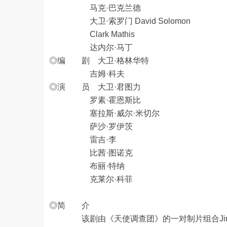
马克·巴克兰德
大卫·索罗门 David Solomon
Clark Mathis
达内尔·马丁
◎编 剧 大卫·格林华特
吉姆·科夫
◎演 员 大卫·君图力
罗素·霍恩斯比
塞拉斯·威尔·米切尔
萨沙·罗伊茨
雷吉·李
比茜·图诺克
布丽·特纳
克莱尔·科菲
◎简 介
该剧由《天使调查团》的一对制片组合Jim Kouf、