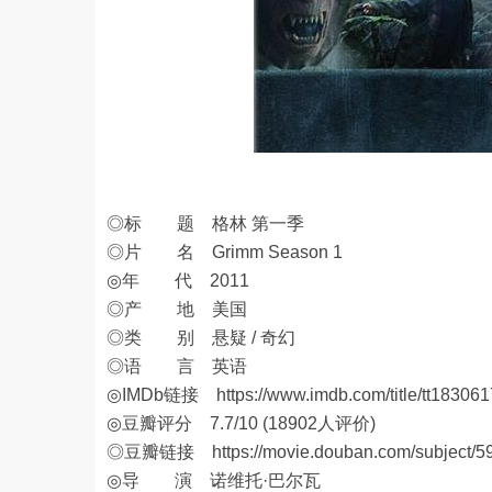
◎标 题 格林 第一季
◎片 名 Grimm Season 1
◎年 代 2011
◎产 地 美国
◎类 别 悬疑 / 奇幻
◎语 言 英语
◎IMDb链接
https://www.imdb.com/title/tt183061
◎豆瓣评分 7.7/10 (18902人评价)
◎豆瓣链接
https://movie.douban.com/subject/5
◎导 演 诺维托·巴尔瓦