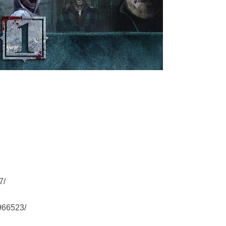
7/
966523/