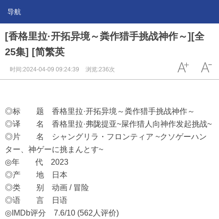
导航
[香格里拉·开拓异境～粪作猎手挑战神作～][全
25集] [简繁英
时间:2024-04-09 09:24:39
浏览:236次
◎标 题 香格里拉·开拓异境～粪作猎手挑战神作～
◎译 名 香格里拉·弗陇提亚~屎作猎人向神作发起挑战~
◎片 名 シャングリラ・フロンティア ~クソゲーハン
ター、神ゲーに挑まんとす~
◎年 代 2023
◎产 地 日本
◎类 别 动画 / 冒险
◎语 言 日语
◎IMDb评分 7.6/10 (562人评价)