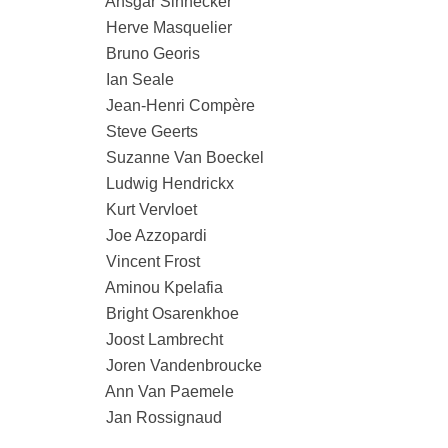
Ansgar Sinnecker
Herve Masquelier
Bruno Georis
Ian Seale
Jean-Henri Compère
Steve Geerts
Suzanne Van Boeckel
Ludwig Hendrickx
Kurt Vervloet
Joe Azzopardi
Vincent Frost
Aminou Kpelafia
Bright Osarenkhoe
Joost Lambrecht
Joren Vandenbroucke
Ann Van Paemele
Jan Rossignaud