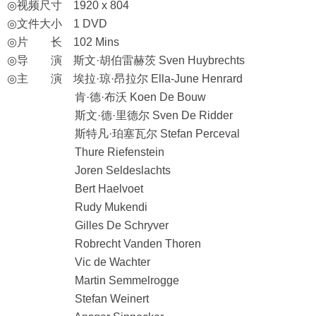
◎视频尺寸 1920 x 804
◎文件大小 1 DVD
◎片 长 102 Mins
◎导 演 斯文·胡伯雷赫茨 Sven Huybrechts
◎主 演 埃拉·琼·昂拉尔 Ella-June Henrard
肯·德·布沃 Koen De Bouw
斯文·德·里德尔 Sven De Ridder
斯特凡·珀塞瓦尔 Stefan Perceval
Thure Riefenstein
Joren Seldeslachts
Bert Haelvoet
Rudy Mukendi
Gilles De Schryver
Robrecht Vanden Thoren
Vic de Wachter
Martin Semmelrogge
Stefan Weinert